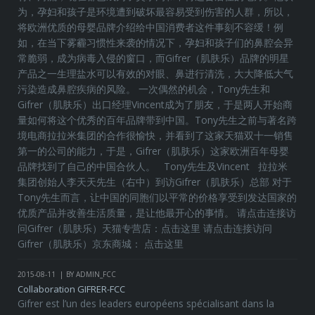
为，孕妇和孩子是环境遭到破坏最容易受到伤害的人群，所以，
将欧洲优质的母婴品牌介绍给中国消费者这件事刻不容缓！例
如，在当下雾霾习惯性来袭的情况下，孕妇和孩子们的鼻腔会异
常脆弱，成为病毒入侵的窗口，而Gifrer（肌肤乐）品牌的明星
产品之一生理盐水可以有效的对眼、鼻进行清洗，大大降低大气
污染造成鼻腔疾病的风险。 一次偶然的机会，Tony先生和
Gifrer（肌肤乐）出口经理Vincent成为了朋友，于是两人开始商
量如何将这个优秀的百年品牌带到中国。Tony先生之前与著名跨
境电商拉拉米集团的合作很愉快，并看到了这家天猫双十一销售
第一的公司的能力，于是，Gifrer（肌肤乐）这家欧洲百年母婴
品牌找到了自己的中国合伙人。 Tony先生及Vincent 拉拉米
集团创始人李天天先生（右中）到访Gifrer（肌肤乐）总部 对于
Tony先生而言，让中国的同胞们以平常的价格享受到发达国家的
优质产品并改善生活质量，是让他最开心的事情。 请点击连接访
问Gifrer（肌肤乐）天猫专营店：点击这里 请点击连接访问
Gifrer（肌肤乐）京东商城： 点击这里
2015-08-11
BY ADMIN_FCC
Collaboration GIFRER-FCC
Gifrer est l’un des leaders européens spécialisant dans la