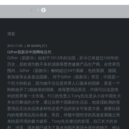
1
2
博客
2015-11-05
BY ADMIN_FCC
Gifrer肌肤乐中国网络总代
GIfrer（肌肤乐）始创于1912年的法国，距今已有超过100年的
历史，是欧洲为数不多的顶级母婴类健康产品生产商。在世界范
围内，Gifrer （肌肤乐）畅销超过34个国家，包括英国、德国、
新加坡等众多发达国家。 对于Gifrer（肌肤乐）而言，中国是一
个巨大的机会，因为她不仅仅是世界人口最多的国家，更是一个
刚刚放开了2胎政策的国家。就母婴用品而言，中国可以说是绝
对的世界第一大市场。FCC的负责人Tony先生是从小在中国长大
并在巴黎读的大学，通过在两个国家的生活后，他发现欧洲的母
婴用品无论在品类多样性还是产品的安全可靠度方面，都要比国
内的母婴用品高出很多。而且，伴随中国经济的高速发展随之而
来的是环境的极大破坏，Tony先生难过的发现，自己长大的乡
村、河流，现在都已成为了臭水沟和不再适合居住的地方。他认