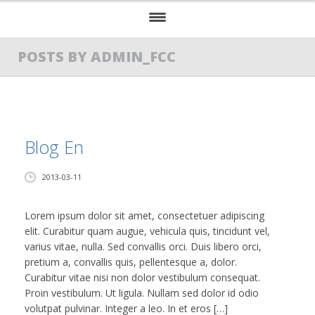
首页
POSTS BY ADMIN_FCC
关于我们
我们的服务
Blog En
服务案例
2013-03-11
投资法国的好处
博客
Lorem ipsum dolor sit amet, consectetuer adipiscing
elit. Curabitur quam augue, vehicula quis, tincidunt vel,
联系我们
varius vitae, nulla. Sed convallis orci. Duis libero orci,
pretium a, convallis quis, pellentesque a, dolor.
Curabitur vitae nisi non dolor vestibulum consequat.
Proin vestibulum. Ut ligula. Nullam sed dolor id odio
volutpat pulvinar. Integer a leo. In et eros […]