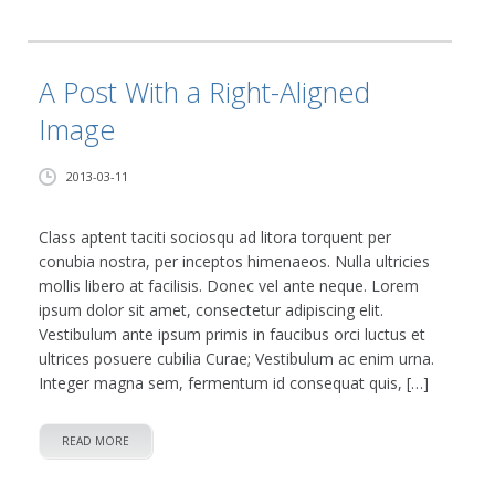
A Post With a Right-Aligned
Image
2013-03-11
Class aptent taciti sociosqu ad litora torquent per
conubia nostra, per inceptos himenaeos. Nulla ultricies
mollis libero at facilisis. Donec vel ante neque. Lorem
ipsum dolor sit amet, consectetur adipiscing elit.
Vestibulum ante ipsum primis in faucibus orci luctus et
ultrices posuere cubilia Curae; Vestibulum ac enim urna.
Integer magna sem, fermentum id consequat quis, […]
READ MORE