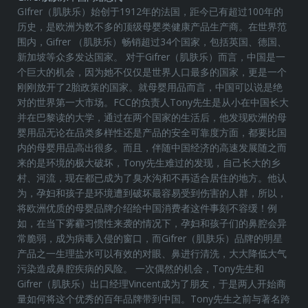
GIfrer（肌肤乐）始创于1912年的法国，距今已有超过100年的
历史，是欧洲为数不多的顶级母婴类健康产品生产商。在世界范
围内，Gifrer （肌肤乐）畅销超过34个国家，包括英国、德国、
新加坡等众多发达国家。 对于Gifrer（肌肤乐）而言，中国是一
个巨大的机会，因为她不仅仅是世界人口最多的国家，更是一个
刚刚放开了2胎政策的国家。就母婴用品而言，中国可以说是绝
对的世界第一大市场。FCC的负责人Tony先生是从小在中国长大
并在巴黎读的大学，通过在两个国家的生活后，他发现欧洲的母
婴用品无论在品类多样性还是产品的安全可靠度方面，都要比国
内的母婴用品高出很多。而且，伴随中国经济的高速发展随之而
来的是环境的极大破坏，Tony先生难过的发现，自己长大的乡
村、河流，现在都已成为了臭水沟和不再适合居住的地方。他认
为，孕妇和孩子是环境遭到破坏最容易受到伤害的人群，所以，
将欧洲优质的母婴品牌介绍给中国消费者这件事刻不容缓！例
如，在当下雾霾习惯性来袭的情况下，孕妇和孩子们的鼻腔会异
常脆弱，成为病毒入侵的窗口，而Gifrer（肌肤乐）品牌的明星
产品之一生理盐水可以有效的对眼、鼻进行清洗，大大降低大气
污染造成鼻腔疾病的风险。 一次偶然的机会，Tony先生和
Gifrer（肌肤乐）出口经理Vincent成为了朋友，于是两人开始商
量如何将这个优秀的百年品牌带到中国。Tony先生之前与著名跨