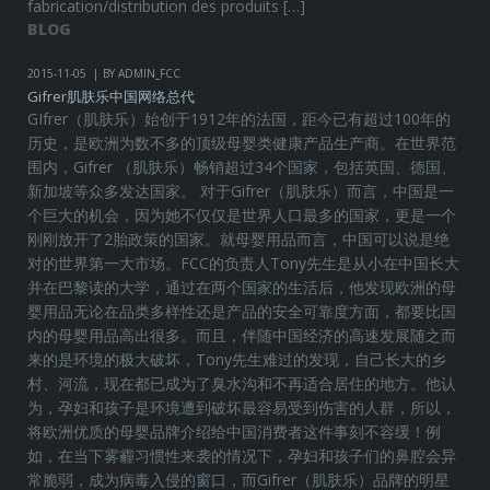
fabrication/distribution des produits […]
BLOG
2015-11-05
BY ADMIN_FCC
Gifrer肌肤乐中国网络总代
GIfrer（肌肤乐）始创于1912年的法国，距今已有超过100年的
历史，是欧洲为数不多的顶级母婴类健康产品生产商。在世界范
围内，Gifrer （肌肤乐）畅销超过34个国家，包括英国、德国、
新加坡等众多发达国家。 对于Gifrer（肌肤乐）而言，中国是一
个巨大的机会，因为她不仅仅是世界人口最多的国家，更是一个
刚刚放开了2胎政策的国家。就母婴用品而言，中国可以说是绝
对的世界第一大市场。FCC的负责人Tony先生是从小在中国长大
并在巴黎读的大学，通过在两个国家的生活后，他发现欧洲的母
婴用品无论在品类多样性还是产品的安全可靠度方面，都要比国
内的母婴用品高出很多。而且，伴随中国经济的高速发展随之而
来的是环境的极大破坏，Tony先生难过的发现，自己长大的乡
村、河流，现在都已成为了臭水沟和不再适合居住的地方。他认
为，孕妇和孩子是环境遭到破坏最容易受到伤害的人群，所以，
将欧洲优质的母婴品牌介绍给中国消费者这件事刻不容缓！例
如，在当下雾霾习惯性来袭的情况下，孕妇和孩子们的鼻腔会异
常脆弱，成为病毒入侵的窗口，而Gifrer（肌肤乐）品牌的明星