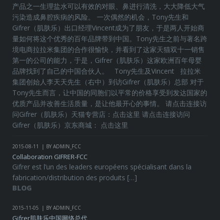
产品之一生理盐水可以有效的对眼、鼻进行清洗，大大降低大气
污染造成鼻腔疾病的风险。 一次偶然的机会，Tony先生和
Gifrer（肌肤乐）出口经理Vincent成为了朋友，于是两人开始商
量如何将这个优秀的百年品牌带到中国。Tony先生之前与著名跨
境电商拉拉米集团的合作很愉快，并看到了这家天猫双十一销售
第一的公司的能力，于是，Gifrer（肌肤乐）这家欧洲百年母婴
品牌找到了自己的中国合伙人。 Tony先生及Vincent 拉拉米
集团创始人李天天先生（右中）到访Gifrer（肌肤乐）总部 对于
Tony先生而言，让中国的同胞们以平常的价格享受到发达国家的
优质产品并改善生活质量，是让他最开心的事情。 请点击连接访
问Gifrer（肌肤乐）天猫专营店：点击这里 请点击连接访问
Gifrer（肌肤乐）京东商城： 点击这里
2015-08-11
BY ADMIN_FCC
Collaboration GIFRER-FCC
Gifrer est l’un des leaders européens spécialisant dans la
fabrication/distribution des produits […]
BLOG
2015-11-05
BY ADMIN_FCC
Gifrer肌肤乐中国网络总代